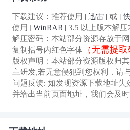
“Alternate” 按钮可在
换。
下载建议：推荐使用 [
迅雷
] 或 [
极具质感的开关和表面。
使用 [
WinRAR
] 3.5 以上版本
两个带有独立音量控制的耳
解压密码：本站部分资源存放于网
通过 ProDriver 软件
（无需提取
复制括号内红色字体
路由。
版权声明：本站部分资源版权归其
ICON Pro Audio 开发
主研发,若无意侵犯到您权利，请与
ProDriver™ 驱动程序。
ICON Pro Audio 的
问题反馈: 如发现资源下载地址
管机架软件内置于 ProDriv
并给出当前页面地址，我们会及时
和 Mac）。
使用 ARM-M7/500MH
超快速和极度稳定的信号处理