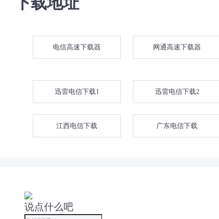
下载地址
两个实例，一个用于 USB
立的后置 Type-C 连接
+4/-10 按钮适用于调节线
电信高速下载器
网通高速下载器
支持 Direct Sound、WDM
ProDriver™ 可在 Mac 和
现 Loop Back 功能。
迅雷电信下载1
迅雷电信下载2
与 MacOS 10.15 或以上版
或以上版本兼容。
江西电信下载
广东电信下载
在使用 iOS 时，提供12
电源。
坚固，高质量的结构。
捆绑插件包括：Harrison Voca
说点什么吧
Processor人声强度处理器和