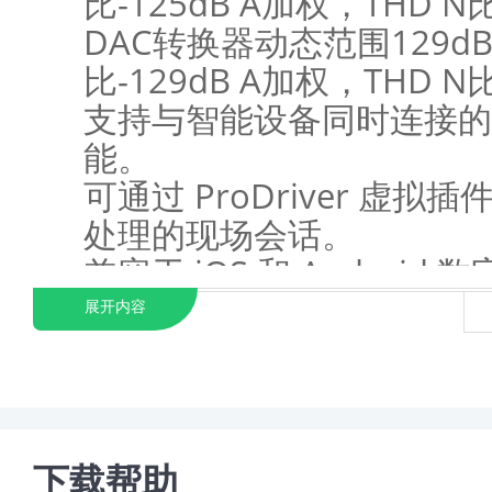
比-125dB A加权，THD N比-
DAC转换器动态范围129d
比-129dB A加权，THD N比-
支持与智能设备同时连接的 M
能。
可通过 ProDriver 虚
处理的现场会话。
兼容于 iOS 和 Android 数
C）和模拟 I/O 插孔（3.5
展开内容
可直接连接智能手机、平板
4 个模拟输出插孔上的6.35
2x MIDI IN/OUT 5 引脚 
监听音量控制旋钮。
下载帮助