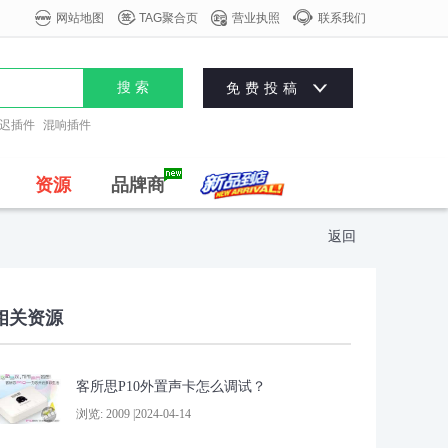




网站地图
TAG聚合页
营业执照
联系我们

搜 索
免费投稿
迟插件
混响插件
资源
品牌商
返回
相关资源
客所思P10外置声卡怎么调试？
浏览: 2009 |2024-04-14