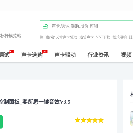

业标杆模范站
热门搜索:
艾肯声卡驱动
迷笛声卡
VST下载
板式混响
延
调试
声卡选购
声卡驱动
行业资讯
视频
0控制面板_客所思一键音效V3.5