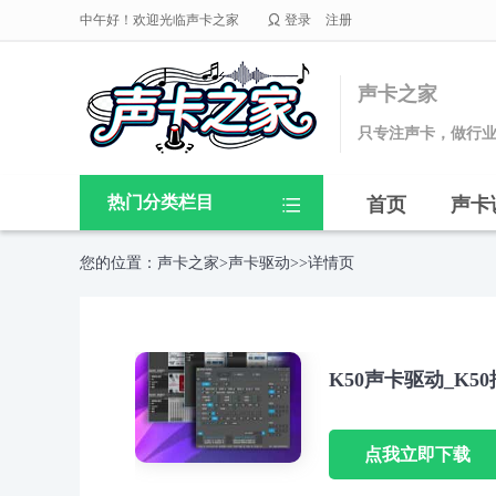

中午好！欢迎光临声卡之家
登录
注册
声卡之家
只专注声卡，做行
热门分类栏目
首页
声卡

您的位置：
声卡之家
>
声卡驱动
>>详情页
K50声卡驱动_K5
点我立即下载