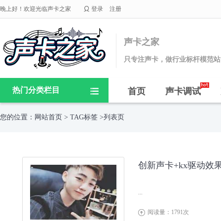

晚上好！欢迎光临声卡之家
登录
注册
声卡之家
只专注声卡，做行业标杆模范站
热门分类栏目
首页
声卡调试

您的位置：
网站首页
>
TAG标签
>列表页
创新声卡+kx驱动效果调
...
阅读量：1791次
