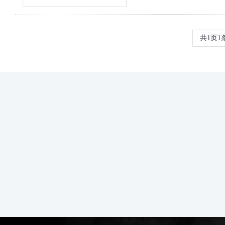
共
1
页
1