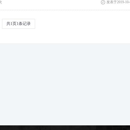
次
发表于2019-10-

共
1
页
1
条记录