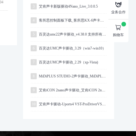
04

3
艾肯声卡新版驱动4Nano_Live_3.0.0.5
业务合作
4
客所思控制面板下载_客所思KX-6声卡驱动

5
百灵达umc22声卡驱动_v4.38.0 支持所有系统
购物车
6
百灵达UMC声卡驱动_3.29（win7-win10）
7
百灵达UMC声卡驱动_2.29（xp-Vista)
8
MiDiPLUS STUDIO-2声卡驱动_MiDiPLUS驱动下载
9
艾肯iCON 2nano声卡驱动_艾肯iCON 2nano驱动
10
艾肯声卡驱动-Uports4 VST-ProDriverVST-64bit-2.0.23