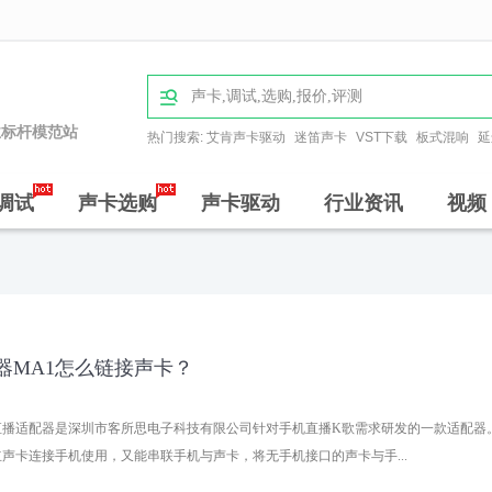

业标杆模范站
热门搜索:
艾肯声卡驱动
迷笛声卡
VST下载
板式混响
延
调试
声卡选购
声卡驱动
行业资讯
视频
器MA1怎么链接声卡？
直播适配器是深圳市客所思电子科技有限公司针对手机直播K歌需求研发的一款适配器
立声卡连接手机使用，又能串联手机与声卡，将无手机接口的声卡与手...