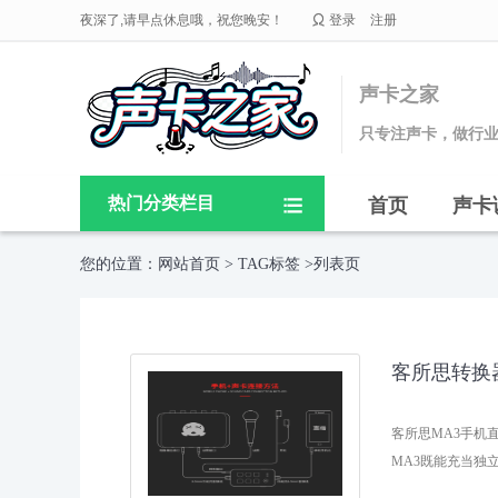

夜深了,请早点休息哦，祝您晚安！
登录
注册
声卡之家
只专注声卡，做行
热门分类栏目
首页
声卡

您的位置：
网站首页
>
TAG标签
>列表页
客所思转换
客所思MA3手机
MA3既能充当独