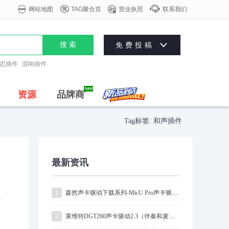




网站地图
TAG聚合页
营业执照
联系我们

搜 索
免费投稿
迟插件
混响插件
资源
品牌商
Tag标签: 和声插件
最新资讯
1
森然声卡驱动下载系列-MicU Pro声卡驱动V1.0.9
音
2
莱维特DGT260声卡驱动2.3（伴奏和麦克风）同时入机架