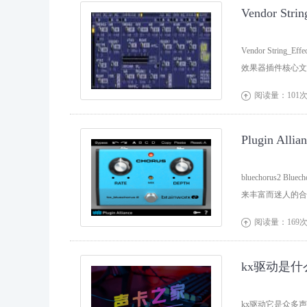
Vendor St
Vendor String
效果器插件核心文
阅读量：101

Plugin Al
bluechorus2 
来丰富而迷人的合
阅读量：169

kx驱动是
kx驱动它是众多