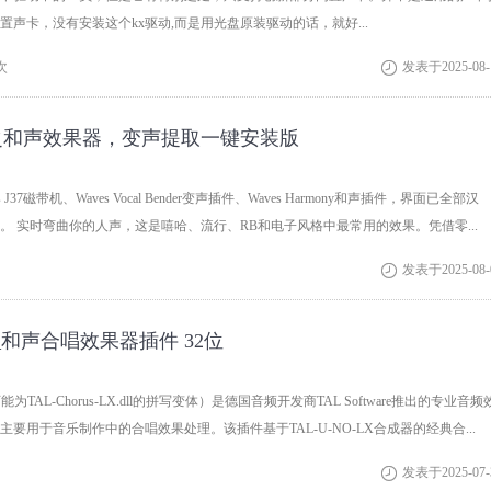
置声卡，没有安装这个kx驱动,而是用光盘原装驱动的话，就好...
次
发表于2025-08-

插件之和声效果器，变声提取一键安装版
s J37磁带机、Waves Vocal Bender变声插件、Waves Harmony和声插件，界面已全部汉
。 实时弯曲你的人声，这是嘻哈、流行、RB和电子风格中最常用的效果。凭借零...
发表于2025-08-

ru_和声合唱效果器插件 32位
ll（可能为TAL-Chorus-LX.dll的拼写变体）是德国音频开发商TAL Software推出的专业音频
要用于音乐制作中的合唱效果处理。该插件基于TAL-U-NO-LX合成器的经典合...
发表于2025-07-
