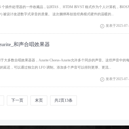
是15 个插件处理器的一件收藏品，以RTAS 、HTDM 和VST 格式作为个人计算机，和OS
中) 被设计改进数字式录音的质量。 这次捆绑再创造经典模式硬件的温暖的...
发表于2025-07-

e_Azurite_和声合唱效果器
ite不同于大多数合唱效果器器，Azurite Chorus-Azurite允许多个同步的声音。这些声音中的
的延迟，可以通过独立的 LFO 调制。添加多个声音可以得到更厚、更流...
发表于2025-07-

下一页
末页
共
2
页
13
条