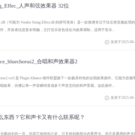
ring_Effec_人声和弦效果器 32位
_Effec.dll（可能为 Vendor String Effect.dll 的拼写变体）是一款推测专注于弦乐类音频处理的
件，开发者信息暂未明确，主打弦乐音色优化与效果调制，适用于音乐...
次
发表于2025-08-

liance_bluechorus2_合唱和声效果器2
Bluechorus2.vst3 是 Plugin Alliance 插件联盟旗下一款极具特色的合唱效果插件。它能为音频
唱效果，仿佛让单一声音瞬间变成多个声音交织的和声景观。这款插件...
次
发表于2025-08-

什么东西？它和声卡又有什么联系呢？
声卡驱动中的一员，但是它有特别之处，只支持创新部分内置声卡。并不是通用的声卡