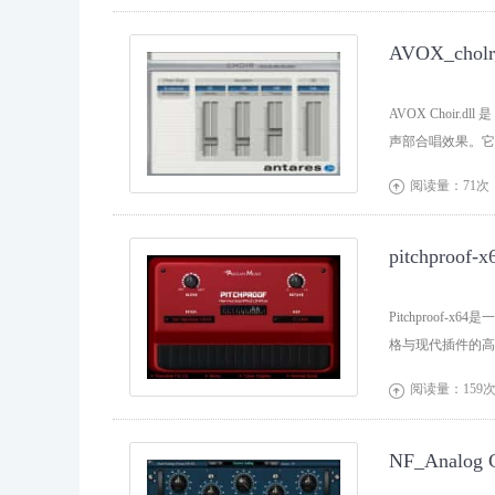
AVOX_ch
AVOX Choir.d
声部合唱效果。它
阅读量：71次

pitchpro
Pitchproo
格与现代插件的高
阅读量：159

NF_Analog