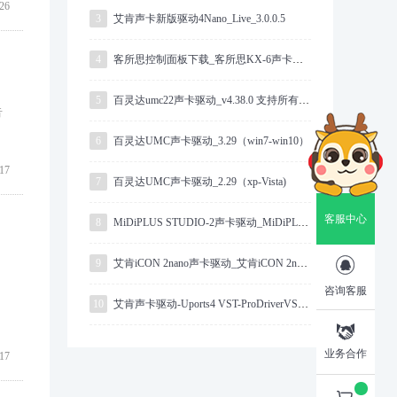
26
3
艾肯声卡新版驱动4Nano_Live_3.0.0.5
4
客所思控制面板下载_客所思KX-6声卡驱动
5
百灵达umc22声卡驱动_v4.38.0 支持所有系统
音
6
百灵达UMC声卡驱动_3.29（win7-win10）
17
7
百灵达UMC声卡驱动_2.29（xp-Vista)
客服中心
8
MiDiPLUS STUDIO-2声卡驱动_MiDiPLUS驱动下载

9
艾肯iCON 2nano声卡驱动_艾肯iCON 2nano驱动
咨询客服
10
艾肯声卡驱动-Uports4 VST-ProDriverVST-64bit-2.0.23

业务合作
17