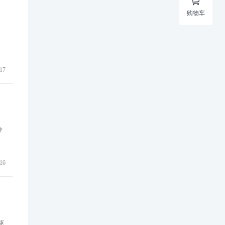

购物车
17
带
16
驱