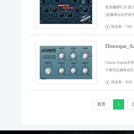
色管捆绑V2.0 
(音像单位在开发
阅读量：74次

Distorqu
Chorus-Azur
个都可以拥有自己
阅读量：60次

首页
1
2