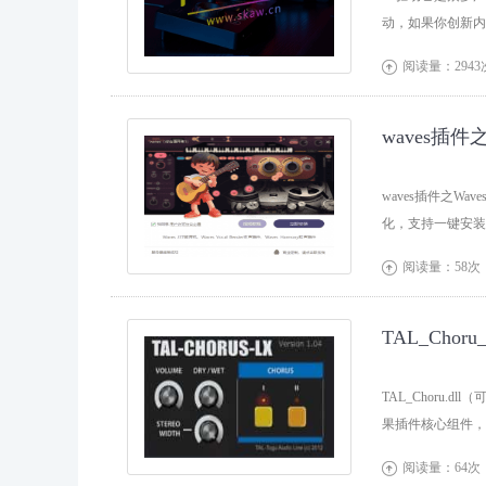
动，如果你创新内
阅读量：2943

waves
waves插件之Wave
化，支持一键安装
阅读量：58次

TAL_Cho
TAL_Choru.d
果插件核心组件，主
阅读量：64次
