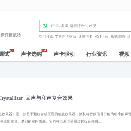

业标杆模范站
热门搜索:
艾肯声卡驱动
迷笛声卡
VST下载
板式混响
延
调试
声卡选购
声卡驱动
行业资讯
视频
s_Crystallizer_回声与和声复合效果
er.dll - 晶化效果器》是一款基于颗粒合成原理的创意效果器，擅长将音频信号分解为细小的声
创造出空灵、梦幻的空间质感。它的核心原理是通过捕捉音频瞬...