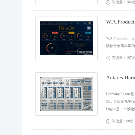
阅读量：166

W.A.Prod
W.A.Producti
频信号创建丰富的
阅读量：197

Antares H
Harmony E
唱，音质则几乎保持原
Engine是一个
阅读量：68次
