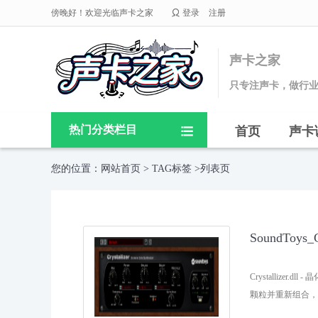

傍晚好！欢迎光临声卡之家
登录
注册
声卡之家
只专注声卡，做行
热门分类栏目
首页
声卡

您的位置：
网站首页
>
TAG标签
>列表页
SoundToy
Crystalliz
颗粒并重新组合，