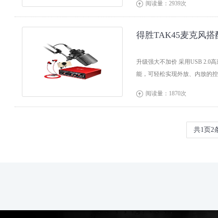
阅读量：2939次

得胜TAK45麦克风搭
升级强大不加价 采用USB 2
能，可轻松实现外放、内放的控制
阅读量：1870次

共
1
页
2