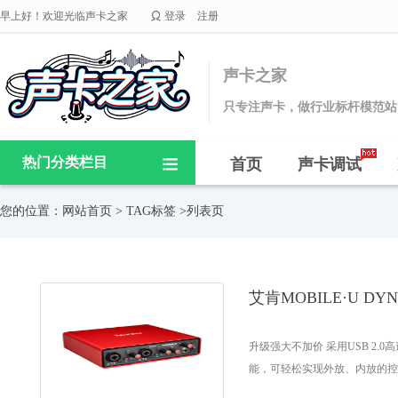

早上好！欢迎光临声卡之家
登录
注册
声卡之家
只专注声卡，做行业标杆模范站
热门分类栏目
首页
声卡调试

您的位置：
网站首页
>
TAG标签
>列表页
艾肯MOBILE·U 
升级强大不加价 采用USB 2
能，可轻松实现外放、内放的控制