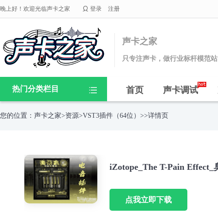

晚上好！欢迎光临声卡之家
登录
注册
声卡之家
只专注声卡，做行业标杆模范站
热门分类栏目
首页
声卡调试

您的位置：
声卡之家
>
资源
>
VST3插件（64位）
>>详情页
iZotope_The T-Pain Eff
点我立即下载