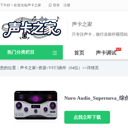

下午好！欢迎光临声卡之家
登录
注册
声卡之家
只专注声卡，做行业标杆模范站
热门分类栏目
首页
声卡调试

您的位置：
声卡之家
>
资源
>
VST3插件（64位）
>>详情页
Nuro Audio_Supernova
点我立即下载