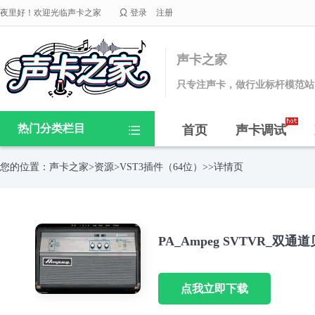

夜里好！欢迎光临声卡之家
登录
注册
声卡之家
只专注声卡，做行业标杆模范站
热门分类栏目
首页
声卡调试

您的位置：
声卡之家
>
资源
>
VST3插件（64位）
>>详情页
PA_Ampeg SVTVR_双通
点我立即下载