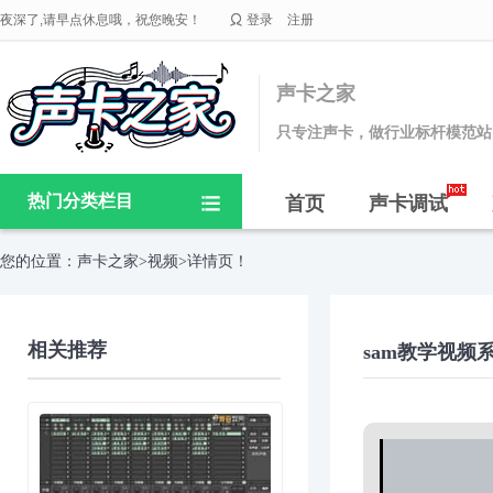

夜深了,请早点休息哦，祝您晚安！
登录
注册
声卡之家
只专注声卡，做行业标杆模范站
热门分类栏目
首页
声卡调试

您的位置：
声卡之家
>
视频
>详情页！
相关推荐
sam教学视频系