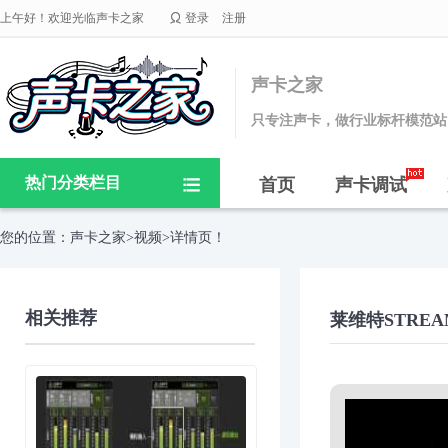

上午好！欢迎光临声卡之家
登录
注册
声卡之家
只专注声卡，做行业标杆模范站
热门分类栏目
首页
声卡调试

您的位置：
声卡之家
>
视频
>详情页！
相关推荐
莱维特STREA