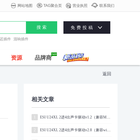




网站地图
TAG聚合页
营业执照
联系我们

搜 索
免费投稿
迟插件
混响插件
资源
品牌商
返回
相关文章
1
ESI U24XL 2进4出声卡驱动v1.2（兼容MAC全系统)
2
ESI U24XL 2进4出声卡驱动v2.8（兼容win全系统）