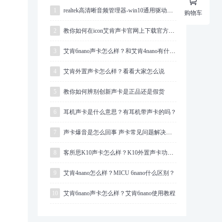

1
realtek高清晰音频管理器-win10通用驱动下载
购物车
2
教你如何在icon艾肯声卡官网上下载官方原装驱动
3
艾肯6nano声卡怎么样？和艾肯4nano有什么区别？
4
艾肯外置声卡怎么样？看看大家怎么说
5
教你如何辨别创新声卡是正品还是假货
6
耳机声卡是什么意思？有耳机带声卡的吗？
7
声卡爆音是怎么回事 声卡常见问题解决方法
8
客所思K10声卡怎么样？K10外置声卡功能介绍
9
艾肯4nano怎么样？MICU 6nano什么区别？
10
艾肯6nano声卡怎么样？艾肯6nano使用教程