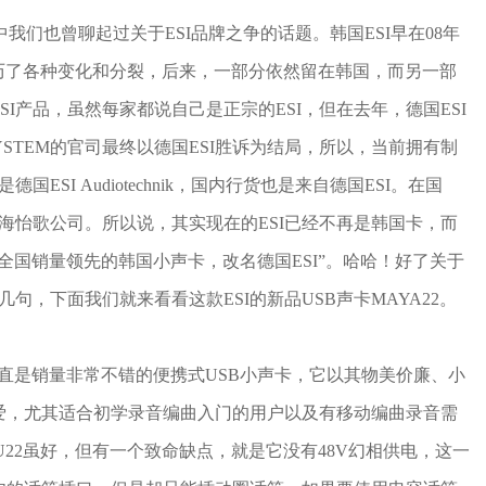
测中我们也曾聊起过关于ESI品牌之争的话题。韩国ESI早在08年
后经历了各种变化和分裂，后来，一部分依然留在韩国，而另一部
SI产品，虽然每家都说自己是正宗的ESI，但在去年，德国ESI
国EGOSYSTEM的官司最终以德国ESI胜诉为结局，所以，当前拥有制
国ESI Audiotechnik，国内行货也是来自德国ESI。在国
上海怡歌公司。所以说，其实现在的ESI已经不再是韩国卡，而
全国销量领先的韩国小声卡，改名德国ESI”。哈哈！好了关于
几句，下面我们就来看看这款ESI的新品USB声卡MAYA22。
2一直是销量非常不错的便携式USB小声卡，它以其物美价廉、小
爱，尤其适合初学录音编曲入门的用户以及有移动编曲录音需
U22虽好，但有一个致命缺点，就是它没有48V幻相供电，这一