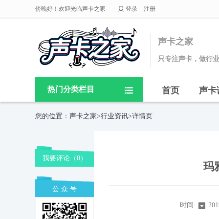

傍晚好！欢迎光临声卡之家
登录
注册
声卡之家
只专注声卡，做行
热门分类栏目
首页
声卡

您的位置：
声卡之家
>
行业资讯
>详情页
我要评论（
0
）
玛
公 众 号
时间:
201
