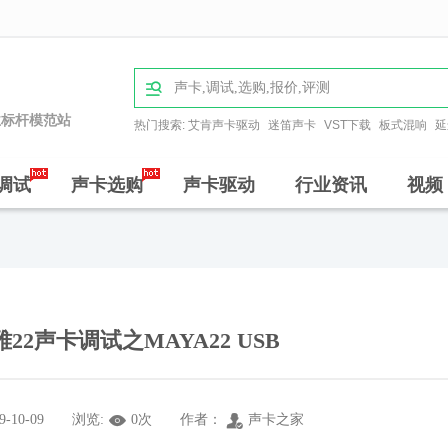

业标杆模范站
热门搜索:
艾肯声卡驱动
迷笛声卡
VST下载
板式混响
延
调试
声卡选购
声卡驱动
行业资讯
视频
雅22声卡调试之MAYA22 USB
9-10-09
浏览:
0
次
作者：
声卡之家

